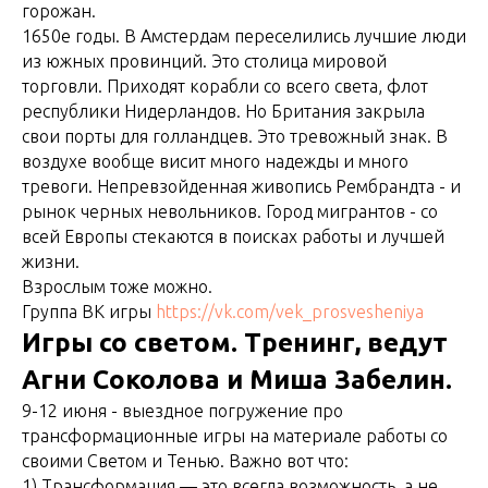
горожан.
1650е годы. В Амстердам переселились лучшие люди
из южных провинций. Это столица мировой
торговли. Приходят корабли со всего света, флот
республики Нидерландов. Но Британия закрыла
свои порты для голландцев. Это тревожный знак. В
воздухе вообще висит много надежды и много
тревоги. Непревзойденная живопись Рембрандта - и
рынок черных невольников. Город мигрантов - со
всей Европы стекаются в поисках работы и лучшей
жизни.
Взрослым тоже можно.
Группа ВК игры
https://vk.com/vek_prosvesheniya
Игры со светом. Тренинг, ведут
Агни Соколова и Миша Забелин.
9-12 июня - выездное погружение про
трансформационные игры на материале работы со
своими Светом и Тенью. Важно вот что:
1) Трансформация — это всегда возможность, а не