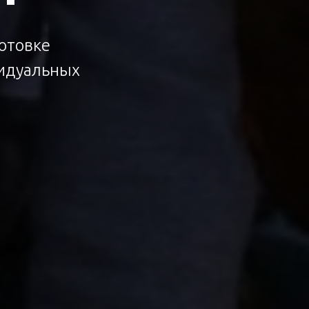
отовке
видуальных